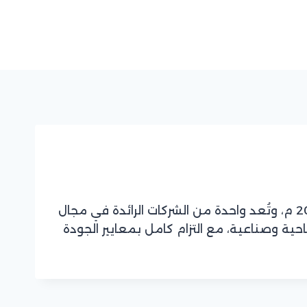
شركة مزايا للتطوير العقاري “Mazaya Developments”، تأسست في المملكة العربية السعودية عام 2009 م، وتُعد واحدة من الشركات الرائدة في مجال
ة وصناعية، مع التزام كامل بمعايير الجودة