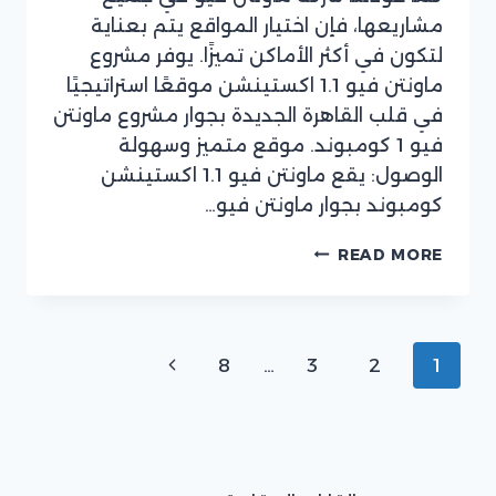
مشاريعها، فإن اختيار المواقع يتم بعناية
لتكون في أكثر الأماكن تميزًا. يوفر مشروع
ماونتن فيو 1.1 اكستينشن موقعًا استراتيجيًا
في قلب القاهرة الجديدة بجوار مشروع ماونتن
فيو 1 كومبوند. موقع متميز وسهولة
الوصول: يقع ماونتن فيو 1.1 اكستينشن
كومبوند بجوار ماونتن فيو…
ماونتن
READ MORE
فيو
1.1
اكستينشن
–
Page
Next
8
…
3
2
1
MOUNTAIN
VIEW
navigation
Page
1.1
EXTENSION