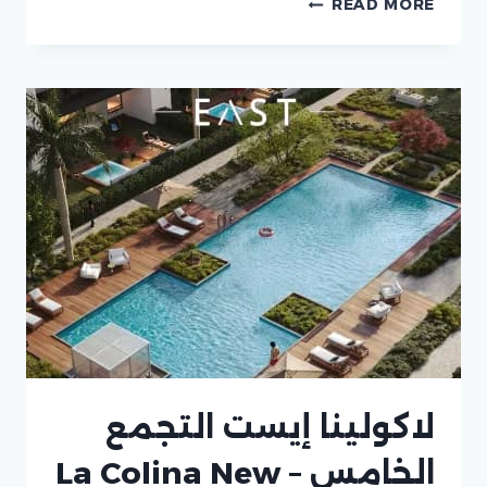
READ MORE
ميدان
ريزيدنس
–
THE
MEDIAN
RESIDENCES
لاكولينا إيست التجمع
الخامس – La Colina New