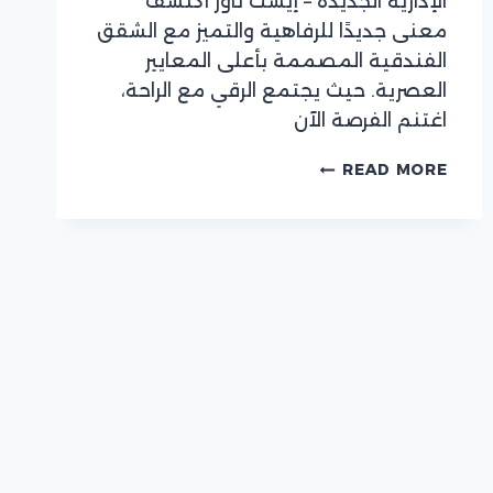
الإدارية الجديدة – إيست تاور اكتشف
معنى جديدًا للرفاهية والتميز مع الشقق
الفندقية المصممة بأعلى المعايير
العصرية. حيث يجتمع الرقي مع الراحة،
اغتنم الفرصة الآن
استمتع
READ MORE
بالفخامة
في
قلب
العاصمة
الإدارية
الجديدة
–
شقق
فندقية
إيست
تاور