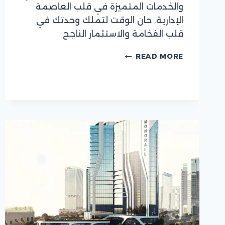
والخدمات المتميزة في قلب العاصمة
الإدارية. حان الوقت لتملك وحدتك في
قلب الفخامة والاستثمار الناجح
شقة
READ MORE
فندقية
فاخرة
في
برج
داون
تاون
–
الفخامة
تبدأ
من
هنا