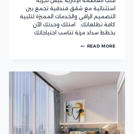
قلب العاصمة الإدارية عيش تجربة
استثنائية مع شقق فندقية تجمع بين
التصميم الراقي والخدمات المميزة لتلبية
كافة تطلعاتك. امتلك وحدتك الآن
بخطط سداد مرنة تناسب احتياجاتك
تمتع
READ MORE
برفاهية
الحياة
العصرية
في
شقة
فندقية
فاخرة
في
مونوريل
تاور