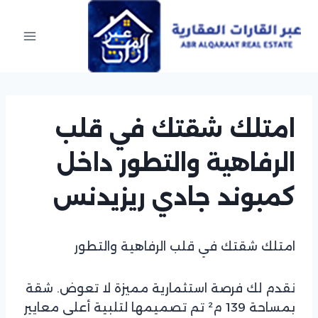
Ski
t
conten
امتلك شقتك في قلب
الرفاهية والتطور داخل
كمبوند جادي ريزيدنس
امتلك شقتك في قلب الرفاهية والتطور
نقدم لك فرصة استثمارية مميزة لا تعوض. شقة
بمساحة 139 م² تم تصميمها لتلبية أعلى معايير