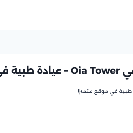
متميز!