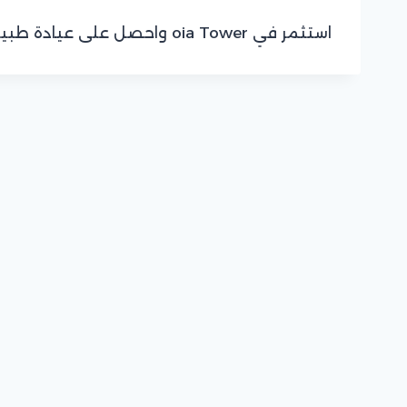
استثمر في oia Tower واحصل على عيادة طبية بمواصفات فاخرة في أفضل المواقع الطبية